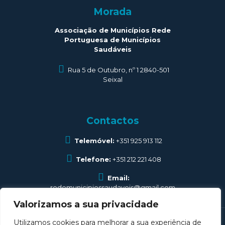
Morada
Associação de Municípios Rede
Portuguesa de Municípios
Saudáveis
Rua 5 de Outubro, nº 1 2840-501
Seixal
Contactos
Telemóvel:
+351 925 913 112
Telefone:
+351 212 221 408
Email:
redemunicipiossaudaveis@gmail.com
Valorizamos a sua privacidade
Utilizamos cookies para melhorar a sua experiência de