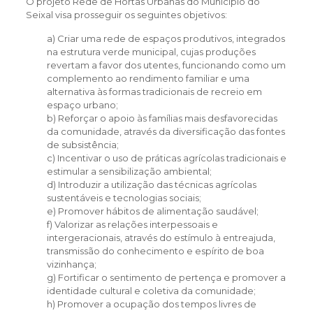
O projeto Rede de Hortas Urbanas do Município do
Seixal visa prosseguir os seguintes objetivos:
a) Criar uma rede de espaços produtivos, integrados
na estrutura verde municipal, cujas produções
revertam a favor dos utentes, funcionando como um
complemento ao rendimento familiar e uma
alternativa às formas tradicionais de recreio em
espaço urbano;
b) Reforçar o apoio às famílias mais desfavorecidas
da comunidade, através da diversificação das fontes
de subsistência;
c) Incentivar o uso de práticas agrícolas tradicionais e
estimular a sensibilização ambiental;
d) Introduzir a utilização das técnicas agrícolas
sustentáveis e tecnologias sociais;
e) Promover hábitos de alimentação saudável;
f) Valorizar as relações interpessoais e
intergeracionais, através do estímulo à entreajuda,
transmissão do conhecimento e espírito de boa
vizinhança;
g) Fortificar o sentimento de pertença e promover a
identidade cultural e coletiva da comunidade;
h) Promover a ocupação dos tempos livres de