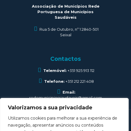
Associação de Municípios Rede
Portuguesa de Municípios
Saudáveis
Rua 5 de Outubro, nº 1 2840-501
Seixal
Contactos
Telemóvel:
+351 925 913 112
Telefone:
+351 212 221 408
Email:
redemunicipiossaudaveis@gmail.com
Valorizamos a sua privacidade
Utilizamos cookies para melhorar a sua experiência de
navegação, apresentar anúncios ou conteúdos