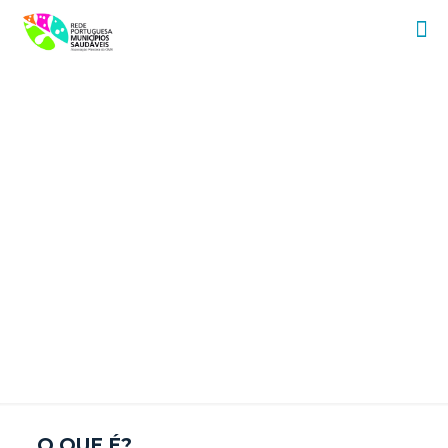
Seixal
O QUE É?