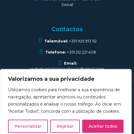
Seixal
Contactos
Telemóvel:
+351 925 913 112
Telefone:
+351 212 221 408
Email:
redemunicipiossaudaveis@gmail.com
Valorizamos a sua privacidade
Utilizamos cookies para melhorar a sua experiência de
navegação, apresentar anúncios ou conteúdos
personalizados e analisar o nosso tráfego. Ao clicar em
Associação de Municípios Rede Portuguesa de
"Aceitar Todos", concorda com a utilização de cookies.
Municípios Saudáveis © 2025 . All Rights Reserved.
Desenvolvido por
DOMINIOS.PT
Personalizar
Rejeitar
Aceitar todos