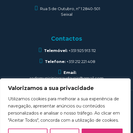
Rua 5 de Outubro, nº 1 2840-501
Seixal
Contactos
Telemóvel:
+351 925 913 112
Telefone:
+351 212 221 408
Email:
redemunicipiossaudaveis@gmail.com
Valorizamos a sua privacidade
Utilizamos cookies para melhorar a sua experiência de
navegação, apresentar anúncios ou conteúdos
personalizados e analisar o nosso tráfego. Ao clicar em
Associação de Municípios Rede Portuguesa de
"Aceitar Todos", concorda com a utilização de cookies.
Municípios Saudáveis © 2025 . All Rights Reserved.
Desenvolvido por
DOMINIOS.PT