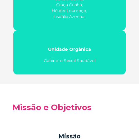
Graça Cunha;
Hélder Lourenço;
Lisdália Azenha.
Unidade Orgânica
Gabinete Seixal Saudável
Missão e Objetivos
Missão