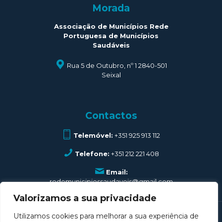
Morada
Associação de Municípios Rede
Portuguesa de Municípios
Saudáveis
Rua 5 de Outubro, nº 1 2840-501
Seixal
Contactos
Telemóvel:
+351 925 913 112
Telefone:
+351 212 221 408
Email:
redemunicipiossaudaveis@gmail.com
Valorizamos a sua privacidade
Utilizamos cookies para melhorar a sua experiência de