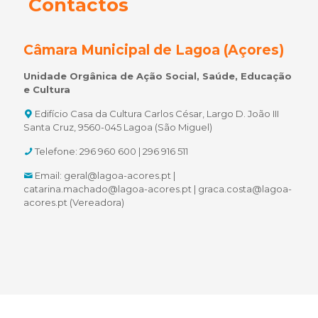
Contactos
Câmara Municipal de Lagoa (Açores)
Unidade Orgânica de Ação Social, Saúde, Educação
e Cultura
Edifício Casa da Cultura Carlos César,
Largo D. João III
Santa Cruz,
9560-045 Lagoa (São Miguel)
Telefone: 296 960 600 | 296 916 511
Email: geral@lagoa-acores.pt |
catarina.machado@lagoa-acores.pt | graca.costa@lagoa-
acores.pt (Vereadora)