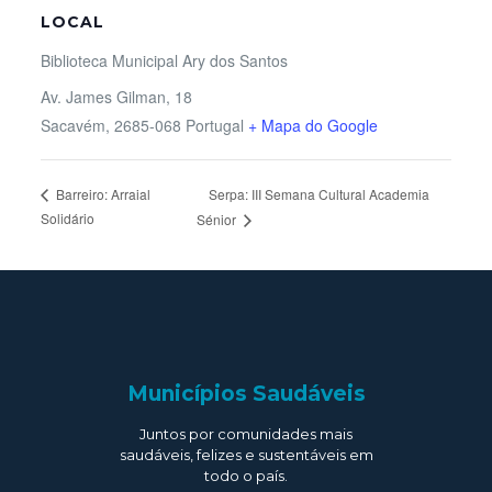
LOCAL
Biblioteca Municipal Ary dos Santos
Av. James Gilman, 18
Sacavém
,
2685-068
Portugal
+ Mapa do Google
Serpa: III Semana Cultural Academia
Barreiro: Arraial
Solidário
Sénior
Municípios Saudáveis
Juntos por comunidades mais
saudáveis, felizes e sustentáveis em
todo o país.