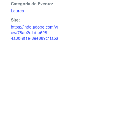
Categoria de Evento:
Loures
Site:
https://indd.adobe.com/vi
ew/78ae2e1d-e628-
4a30-9f1e-8ee889c1fa5a